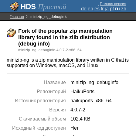
;
Полная версия
Простой
de
en
es
fr
ja
pt
ru
zh
Главная
minizip_ng_debuginfo
Fork of the popular zip manipulation
library found in the zlib distribution
(debug info)
minizip_ng_debuginfo-4.0.7-2-x86_64
minizip-ng is a zip manipulation library written in C that is
supported on Windows, macOS, and Linux.
Название
minizip_ng_debuginfo
Репозиторий
HaikuPorts
Источник репозитория
haikuports_x86_64
Версия
4.0.7-2
Скачиваемый объем
102.4 KB
Исходный код доступен
Нет