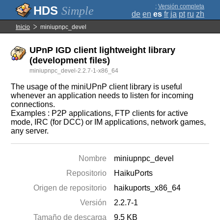
;
Versión completa
Simple
de
en
es
fr
ja
pt
ru
zh
Inicio
miniupnpc_devel
UPnP IGD client lightweight library
(development files)
miniupnpc_devel-2.2.7-1-x86_64
The usage of the miniUPnP client library is useful
whenever an application needs to listen for incoming
connections.
Examples : P2P applications, FTP clients for active
mode, IRC (for DCC) or IM applications, network games,
any server.
Nombre
miniupnpc_devel
Repositorio
HaikuPorts
Origen de repositorio
haikuports_x86_64
Versión
2.2.7-1
Tamaño de descarga
9.5 KB