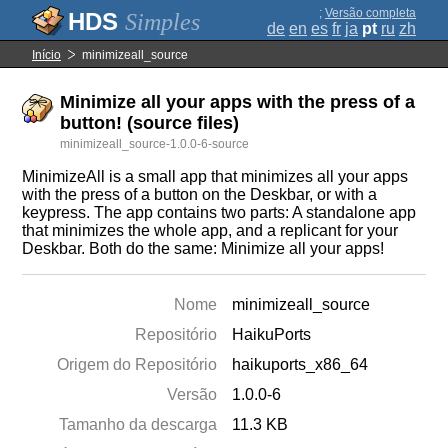
;
Versão completa
Simples
de
en
es
fr
ja
pt
ru
zh
Início
minimizeall_source
Minimize all your apps with the press of a
button! (source files)
minimizeall_source-1.0.0-6-source
MinimizeAll is a small app that minimizes all your apps
with the press of a button on the Deskbar, or with a
keypress. The app contains two parts: A standalone app
that minimizes the whole app, and a replicant for your
Deskbar. Both do the same: Minimize all your apps!
Nome
minimizeall_source
Repositório
HaikuPorts
Origem do Repositório
haikuports_x86_64
Versão
1.0.0-6
Tamanho da descarga
11.3 KB