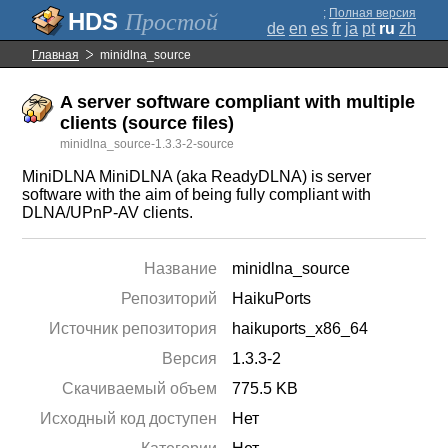
;
Полная версия
Простой
de
en
es
fr
ja
pt
ru
zh
Главная
minidlna_source
A server software compliant with multiple
clients (source files)
minidlna_source-1.3.3-2-source
MiniDLNA MiniDLNA (aka ReadyDLNA) is server
software with the aim of being fully compliant with
DLNA/UPnP-AV clients.
Название
minidlna_source
Репозиторий
HaikuPorts
Источник репозитория
haikuports_x86_64
Версия
1.3.3-2
Скачиваемый объем
775.5 KB
Исходный код доступен
Нет