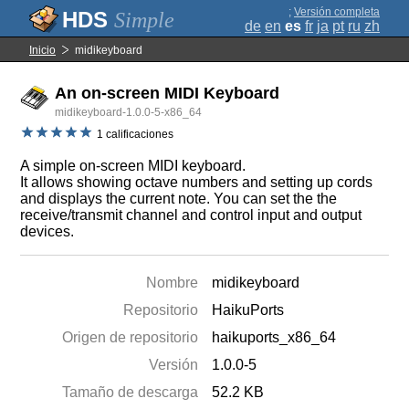
;
Versión completa
Simple
de
en
es
fr
ja
pt
ru
zh
Inicio
midikeyboard
An on-screen MIDI Keyboard
midikeyboard-1.0.0-5-x86_64
1 calificaciones
A simple on-screen MIDI keyboard.
It allows showing octave numbers and setting up cords
and displays the current note. You can set the the
receive/transmit channel and control input and output
devices.
Nombre
midikeyboard
Repositorio
HaikuPorts
Origen de repositorio
haikuports_x86_64
Versión
1.0.0-5
Tamaño de descarga
52.2 KB