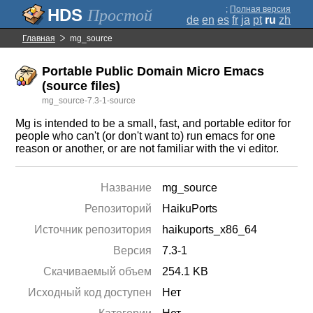
;
Полная версия
Простой
de
en
es
fr
ja
pt
ru
zh
Главная
mg_source
Portable Public Domain Micro Emacs
(source files)
mg_source-7.3-1-source
Mg is intended to be a small, fast, and portable editor for
people who can't (or don't want to) run emacs for one
reason or another, or are not familiar with the vi editor.
Название
mg_source
Репозиторий
HaikuPorts
Источник репозитория
haikuports_x86_64
Версия
7.3-1
Скачиваемый объем
254.1 KB
Исходный код доступен
Нет