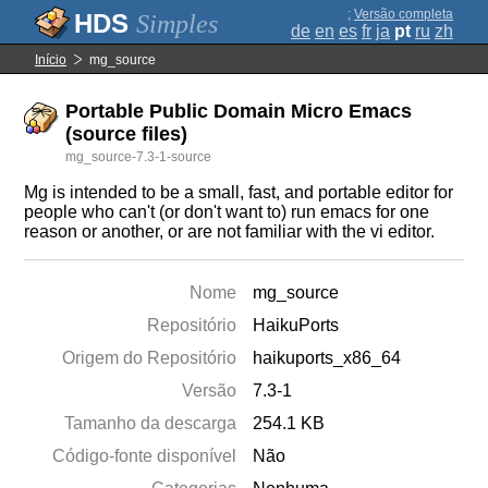
;
Versão completa
Simples
de
en
es
fr
ja
pt
ru
zh
Início
mg_source
Portable Public Domain Micro Emacs
(source files)
mg_source-7.3-1-source
Mg is intended to be a small, fast, and portable editor for
people who can't (or don't want to) run emacs for one
reason or another, or are not familiar with the vi editor.
Nome
mg_source
Repositório
HaikuPorts
Origem do Repositório
haikuports_x86_64
Versão
7.3-1
Tamanho da descarga
254.1 KB
Código-fonte disponível
Não