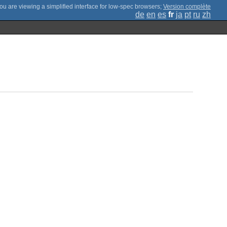
;
Version complète
de
en
es
fr
ja
pt
ru
zh