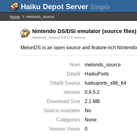
Simple
Home
melonds_source
Nintendo DS/DSi emulator (source files)
melonds_source-0.9.5-2-source
MelonDS is an open source and feature-rich Nintend
Nom
melonds_source
Dépôt
HaikuPorts
Dépôt Source
haikuports_x86_64
Version
0.9.5-2
Download Size
2.1 MB
Source available
No
Catégories
None
Version Views
0