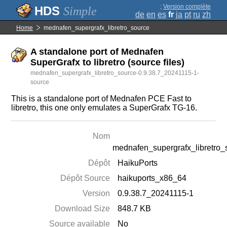
;
Version complète
Simple
de
en
es
fr
ja
pt
ru
zh
Home
mednafen_supergrafx_libretro_source
A standalone port of Mednafen
SuperGrafx to libretro (source files)
mednafen_supergrafx_libretro_source-0.9.38.7_20241115-1-
source
This is a standalone port of Mednafen PCE Fast to
libretro, this one only emulates a SuperGrafx TG-16.
Nom
mednafen_supergrafx_libretro_
Dépôt
HaikuPorts
Dépôt Source
haikuports_x86_64
Version
0.9.38.7_20241115-1
Download Size
848.7 KB
Source available
No