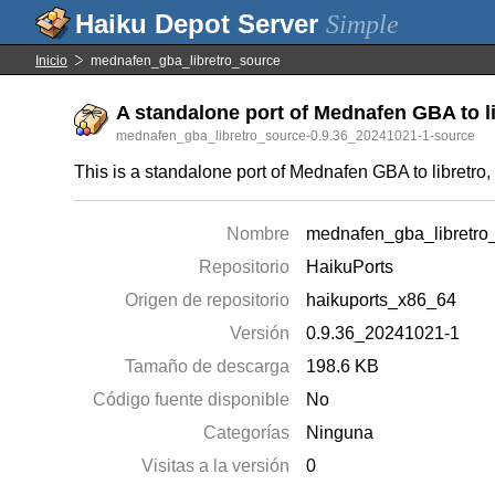
Simple
Inicio
mednafen_gba_libretro_source
A standalone port of Mednafen GBA to lib
mednafen_gba_libretro_source-0.9.36_20241021-1-source
This is a standalone port of Mednafen GBA to libretro, 
Nombre
mednafen_gba_libretro
Repositorio
HaikuPorts
Origen de repositorio
haikuports_x86_64
Versión
0.9.36_20241021-1
Tamaño de descarga
198.6 KB
Código fuente disponible
No
Categorías
Ninguna
Visitas a la versión
0