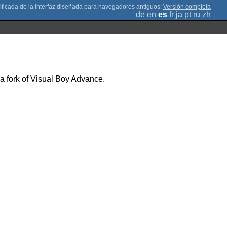
;
Versión completa
de
en
es
fr
ja
pt
ru
zh
 a fork of Visual Boy Advance.