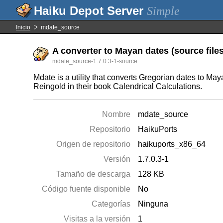
Simple
Inicio
mdate_source
A converter to Mayan dates (source files
mdate_source-1.7.0.3-1-source
Mdate is a utility that converts Gregorian dates to M
Reingold in their book Calendrical Calculations.
Nombre
mdate_source
Repositorio
HaikuPorts
Origen de repositorio
haikuports_x86_64
Versión
1.7.0.3-1
Tamaño de descarga
128 KB
Código fuente disponible
No
Categorías
Ninguna
Visitas a la versión
1