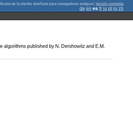
;
Versión completa
de
en
es
fr
ja
pt
ru
zh
ome algorithms published by N. Dershowitz and E.M.