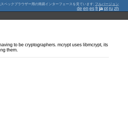
;
フルバージョン
de
en
es
fr
ja
pt
ru
zh
having to be cryptographers. mcrypt uses libmcrypt, its
ing them.