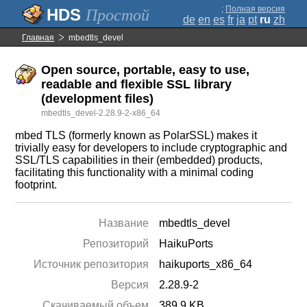
;
Полная версия
Простой
de
en
es
fr
ja
pt
ru
zh
Главная
mbedtls_devel
Open source, portable, easy to use,
readable and flexible SSL library
(development files)
mbedtls_devel-2.28.9-2-x86_64
mbed TLS (formerly known as PolarSSL) makes it
trivially easy for developers to include cryptographic and
SSL/TLS capabilities in their (embedded) products,
facilitating this functionality with a minimal coding
footprint.
Название
mbedtls_devel
Репозиторий
HaikuPorts
Источник репозитория
haikuports_x86_64
Версия
2.28.9-2
Скачиваемый объем
389.9 KB