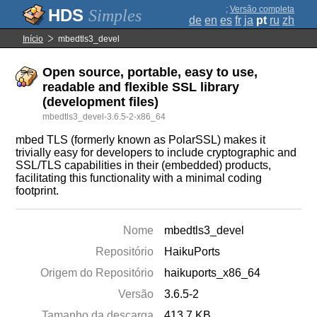
;
Versão completa
Simples
de
en
es
fr
ja
pt
ru
zh
Início
mbedtls3_devel
Open source, portable, easy to use,
readable and flexible SSL library
(development files)
mbedtls3_devel-3.6.5-2-x86_64
mbed TLS (formerly known as PolarSSL) makes it
trivially easy for developers to include cryptographic and
SSL/TLS capabilities in their (embedded) products,
facilitating this functionality with a minimal coding
footprint.
Nome
mbedtls3_devel
Repositório
HaikuPorts
Origem do Repositório
haikuports_x86_64
Versão
3.6.5-2
Tamanho da descarga
413.7 KB