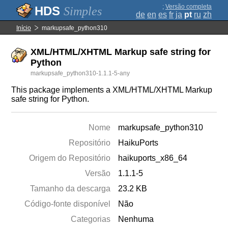
;
Versão completa
Simples
de
en
es
fr
ja
pt
ru
zh
Início
markupsafe_python310
XML/HTML/XHTML Markup safe string for
Python
markupsafe_python310-1.1.1-5-any
This package implements a XML/HTML/XHTML Markup
safe string for Python.
Nome
markupsafe_python310
Repositório
HaikuPorts
Origem do Repositório
haikuports_x86_64
Versão
1.1.1-5
Tamanho da descarga
23.2 KB
Código-fonte disponível
Não
Categorias
Nenhuma