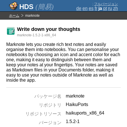
;
フルバージョン
(簡易)
de
en
es
fr
ja
pt
ru
zh
ホーム
marknote
Write down your thoughts
marknote-1.5.2-1-x86_64
Marknote lets you create rich text notes and easily
organise them into notebooks. You can personalise your
notebooks by choosing an icon and accent color for each
one, making it easy to distinguish between them and
keep your notes at your fingertips. Your notes are saved
as Markdown files in your Documents folder, making it
easy to use your notes outside of Marknote as well as
inside the app.
marknote
パッケージ名
HaikuPorts
リポジトリ
haikuports_x86_64
リポジトリソース
1.5.2-1
バージョン