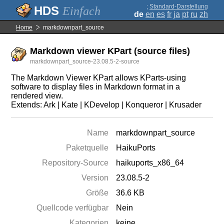
;
Standard-Darstellung
Einfach
de
en
es
fr
ja
pt
ru
zh
Home
markdownpart_source
Markdown viewer KPart (source files)
markdownpart_source-23.08.5-2-source
The Markdown Viewer KPart allows KParts-using
software to display files in Markdown format in a
rendered view.
Extends: Ark | Kate | KDevelop | Konqueror | Krusader
Name
markdownpart_source
Paketquelle
HaikuPorts
Repository-Source
haikuports_x86_64
Version
23.08.5-2
Größe
36.6 KB
Quellcode verfügbar
Nein
Kategorien
keine