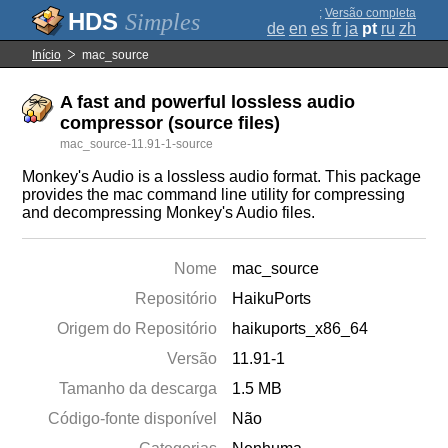
;
Versão completa
Simples
de
en
es
fr
ja
pt
ru
zh
Início
mac_source
A fast and powerful lossless audio
compressor (source files)
mac_source-11.91-1-source
Monkey's Audio is a lossless audio format. This package
provides the mac command line utility for compressing
and decompressing Monkey's Audio files.
Nome
mac_source
Repositório
HaikuPorts
Origem do Repositório
haikuports_x86_64
Versão
11.91-1
Tamanho da descarga
1.5 MB
Código-fonte disponível
Não