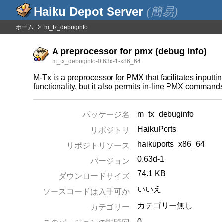
(簡易)
ホーム
m_tx_debuginfo
A preprocessor for pmx (debug info)
m_tx_debuginfo-0.63d-1-x86_64
M-Tx is a preprocessor for PMX that facilitates inputt
functionality, but it also permits in-line PMX commands
m_tx_debuginfo
パッケージ名
HaikuPorts
リポジトリ
haikuports_x86_64
リポジトリソース
0.63d-1
バージョン
74.1 KB
ダウンロードサイズ
いいえ
ソースコードは入手可か
カテゴリー無し
カテゴリー
0