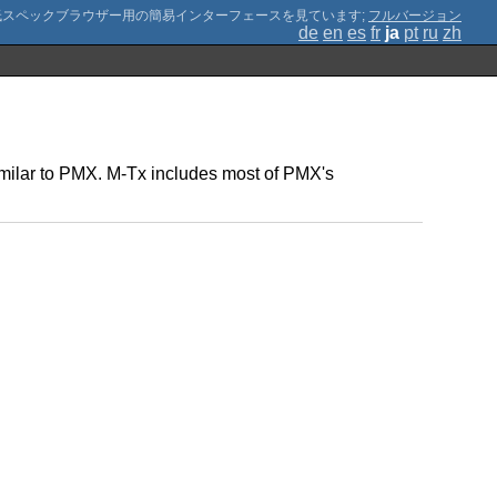
;
フルバージョン
de
en
es
fr
ja
pt
ru
zh
 similar to PMX. M-Tx includes most of PMX's