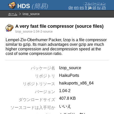
;
フルバージョン
(簡易)
de
en
es
fr
ja
pt
ru
zh
ホーム
lzop_source
A very fast file compressor (source files)
lzop_source-1.04-2-source
Lempel-Ziv-Oberhumer Packer, lzop is a file compressor
similar to gzip. Its main advantages over gzip are much
higher compression and decompression speed at the
cost of some compression ratio.
lzop_source
パッケージ名
HaikuPorts
リポジトリ
haikuports_x86_64
リポジトリソース
1.04-2
バージョン
407.8 KB
ダウンロードサイズ
いいえ
ソースコードは入手可か