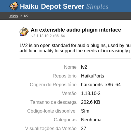
Simples
Início
lv2
An extensible audio plugin interface
lv2-1.18.10-2-x86_64
LV2 is an open standard for audio plugins, used by hun
add functionality to support the needs of increasingly
Nome
lv2
Repositório
HaikuPorts
Origem do Repositório
haikuports_x86_64
Versão
1.18.10-2
Tamanho da descarga
202.6 KB
Código-fonte disponível
Sim
Categorias
Nenhuma
Visualizações da Versão
27