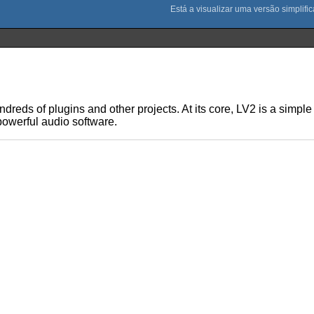
dreds of plugins and other projects. At its core, LV2 is a simp
 powerful audio software.