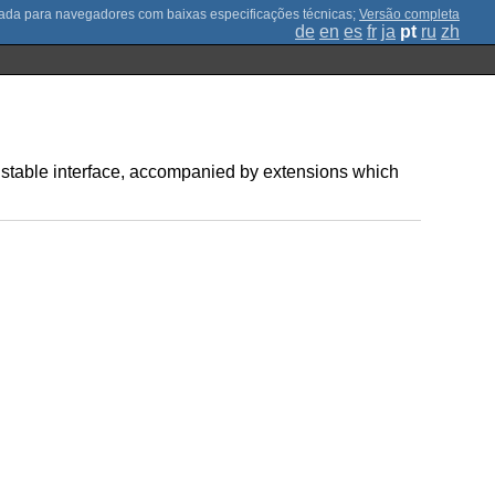
;
Versão completa
de
en
es
fr
ja
pt
ru
zh
le stable interface, accompanied by extensions which