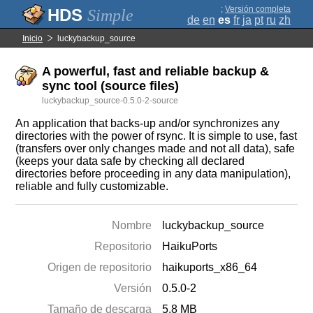
;
Versión completa
Simple
de
en
es
fr
ja
pt
ru
zh
Inicio
luckybackup_source
A powerful, fast and reliable backup &
sync tool (source files)
luckybackup_source-0.5.0-2-source
An application that backs-up and/or synchronizes any
directories with the power of rsync. It is simple to use, fast
(transfers over only changes made and not all data), safe
(keeps your data safe by checking all declared
directories before proceeding in any data manipulation),
reliable and fully customizable.
Nombre
luckybackup_source
Repositorio
HaikuPorts
Origen de repositorio
haikuports_x86_64
Versión
0.5.0-2
Tamaño de descarga
5.8 MB