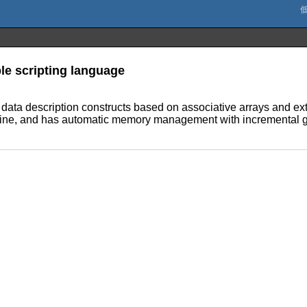
ble scripting language
data description constructs based on associative arrays and ext
chine, and has automatic memory management with incremental gar