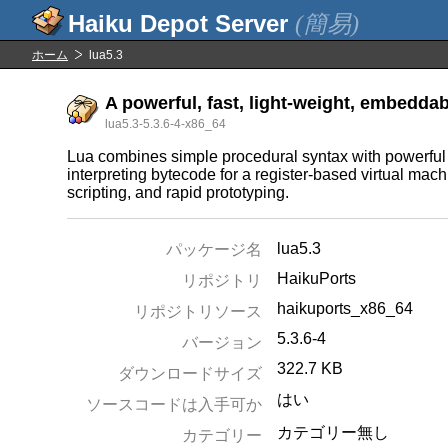
(簡易)
ホーム
lua5.3
A powerful, fast, light-weight, embedda
lua5.3-5.3.6-4-x86_64
Lua combines simple procedural syntax with powerful 
interpreting bytecode for a register-based virtual ma
scripting, and rapid prototyping.
lua5.3
パッケージ名
HaikuPorts
リポジトリ
haikuports_x86_64
リポジトリソース
5.3.6-4
バージョン
322.7 KB
ダウンロードサイズ
はい
ソースコードは入手可か
カテゴリー無し
カテゴリー