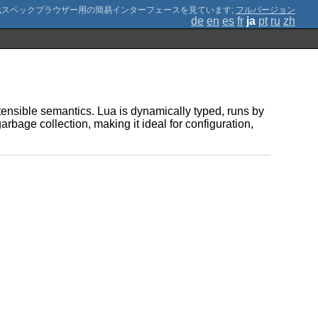
;
フルバージョン
de
en
es
fr
ja
pt
ru
zh
ensible semantics. Lua is dynamically typed, runs by
bage collection, making it ideal for configuration,