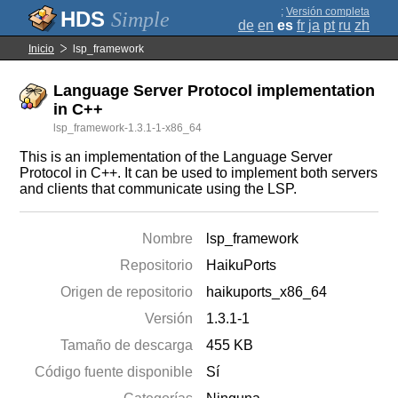
;
Versión completa
Simple
de
en
es
fr
ja
pt
ru
zh
Inicio
lsp_framework
Language Server Protocol implementation
in C++
lsp_framework-1.3.1-1-x86_64
This is an implementation of the Language Server
Protocol in C++. It can be used to implement both servers
and clients that communicate using the LSP.
Nombre
lsp_framework
Repositorio
HaikuPorts
Origen de repositorio
haikuports_x86_64
Versión
1.3.1-1
Tamaño de descarga
455 KB
Código fuente disponible
Sí