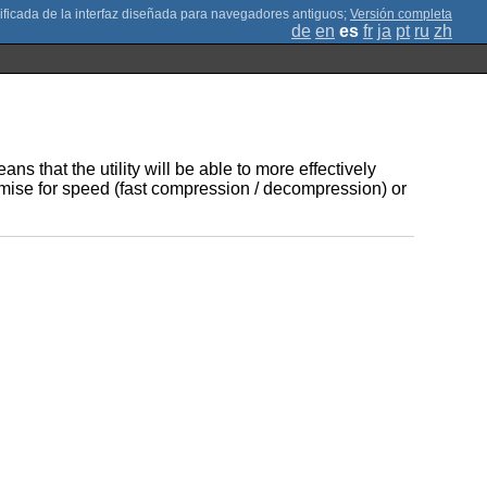
;
Versión completa
de
en
es
fr
ja
pt
ru
zh
s that the utility will be able to more effectively
ptimise for speed (fast compression / decompression) or