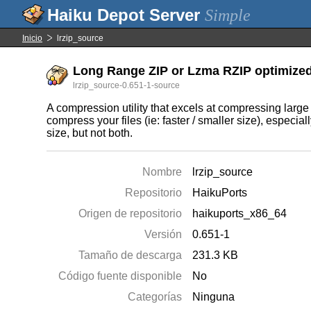
Simple
Inicio
lrzip_source
Long Range ZIP or Lzma RZIP optimized f
lrzip_source-0.651-1-source
A compression utility that excels at compressing large 
compress your files (ie: faster / smaller size), especi
size, but not both.
Nombre
lrzip_source
Repositorio
HaikuPorts
Origen de repositorio
haikuports_x86_64
Versión
0.651-1
Tamaño de descarga
231.3 KB
Código fuente disponible
No
Categorías
Ninguna