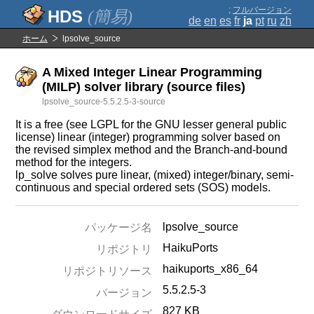
;
フルバージョン
(簡易)
de
en
es
fr
ja
pt
ru
zh
ホーム
lpsolve_source
A Mixed Integer Linear Programming
(MILP) solver library (source files)
lpsolve_source-5.5.2.5-3-source
It is a free (see LGPL for the GNU lesser general public
license) linear (integer) programming solver based on
the revised simplex method and the Branch-and-bound
method for the integers.
lp_solve solves pure linear, (mixed) integer/binary, semi-
continuous and special ordered sets (SOS) models.
lpsolve_source
パッケージ名
HaikuPorts
リポジトリ
haikuports_x86_64
リポジトリソース
5.5.2.5-3
バージョン
827 KB