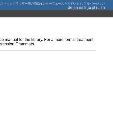
;
フルバージョン
de
en
es
fr
ja
pt
ru
zh
e manual for the library. For a more formal treatment
xpression Grammars.