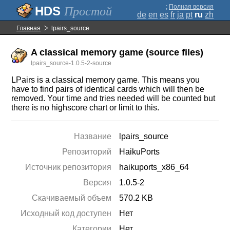
;
Полная версия
Простой
de
en
es
fr
ja
pt
ru
zh
Главная
lpairs_source
A classical memory game (source files)
lpairs_source-1.0.5-2-source
LPairs is a classical memory game. This means you
have to find pairs of identical cards which will then be
removed. Your time and tries needed will be counted but
there is no highscore chart or limit to this.
Название
lpairs_source
Репозиторий
HaikuPorts
Источник репозитория
haikuports_x86_64
Версия
1.0.5-2
Скачиваемый объем
570.2 KB
Исходный код доступен
Нет
Категории
Нет