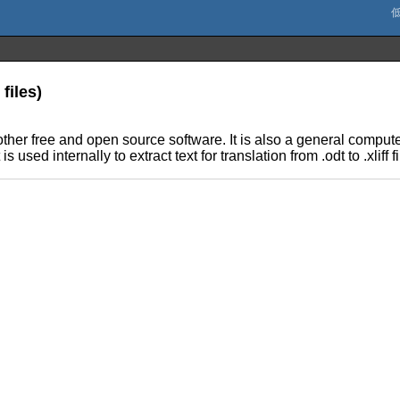
files)
 other free and open source software. It is also a general compu
 used internally to extract text for translation from .odt to .xliff f