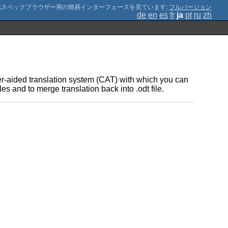
;
フルバージョン
de
en
es
fr
ja
pt
ru
zh
ter-aided translation system (CAT) with which you can
iles and to merge translation back into .odt file.