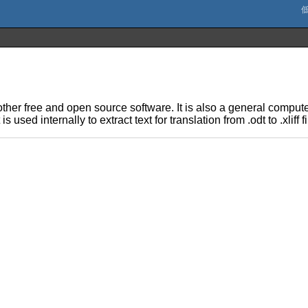
 other free and open source software. It is also a general compu
 used internally to extract text for translation from .odt to .xliff f