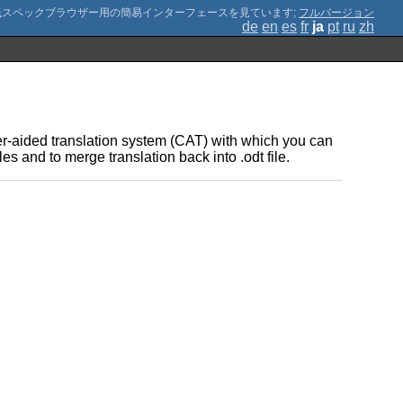
;
フルバージョン
de
en
es
fr
ja
pt
ru
zh
ter-aided translation system (CAT) with which you can
iles and to merge translation back into .odt file.