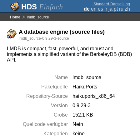
;
Standard-Darstellung
Einfach
de
en
es
fr
ja
pt
ru
zh
Home
lmdb_source
A database engine (source files)
lmdb_source-0.9.29-3-source
LMDB is compact, fast, powerful, and robust and
implements a simplified variant of the BerkeleyDB (BDB)
API.
Name
lmdb_source
Paketquelle
HaikuPorts
Repository-Source
haikuports_x86_64
Version
0.9.29-3
Größe
152.1 KB
Quellcode verfügbar
Nein
Kategorien
keine