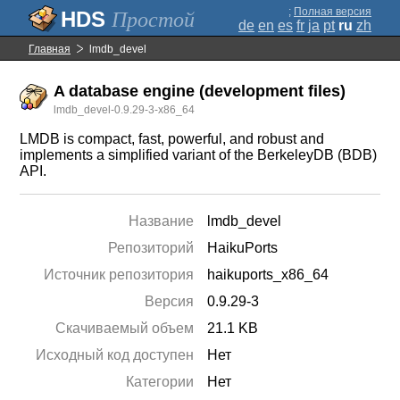
;
Полная версия
Простой
de
en
es
fr
ja
pt
ru
zh
Главная
lmdb_devel
A database engine (development files)
lmdb_devel-0.9.29-3-x86_64
LMDB is compact, fast, powerful, and robust and
implements a simplified variant of the BerkeleyDB (BDB)
API.
Название
lmdb_devel
Репозиторий
HaikuPorts
Источник репозитория
haikuports_x86_64
Версия
0.9.29-3
Скачиваемый объем
21.1 KB
Исходный код доступен
Нет
Категории
Нет