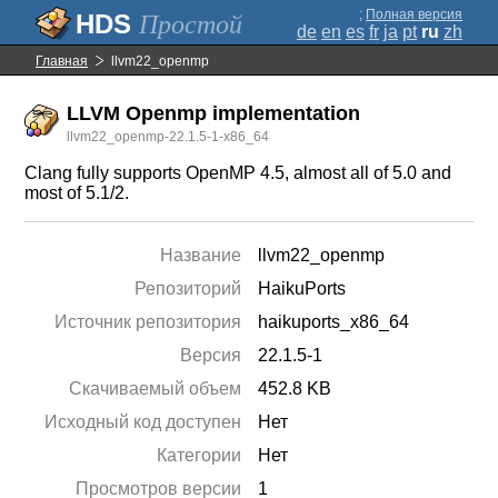
;
Полная версия
Простой
de
en
es
fr
ja
pt
ru
zh
Главная
llvm22_openmp
LLVM Openmp implementation
llvm22_openmp-22.1.5-1-x86_64
Clang fully supports OpenMP 4.5, almost all of 5.0 and
most of 5.1/2.
Название
llvm22_openmp
Репозиторий
HaikuPorts
Источник репозитория
haikuports_x86_64
Версия
22.1.5-1
Скачиваемый объем
452.8 KB
Исходный код доступен
Нет
Категории
Нет
Просмотров версии
1