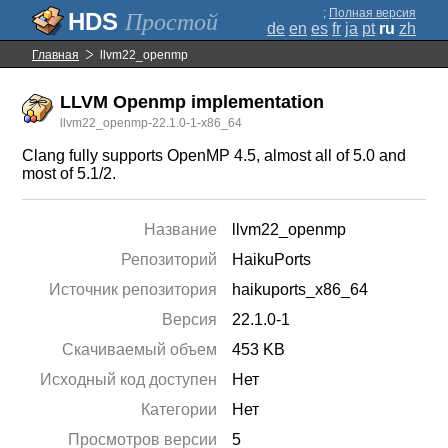
;
Полная версия
Простой
de
en
es
fr
ja
pt
ru
zh
Главная
llvm22_openmp
LLVM Openmp implementation
llvm22_openmp-22.1.0-1-x86_64
Clang fully supports OpenMP 4.5, almost all of 5.0 and
most of 5.1/2.
Название
llvm22_openmp
Репозиторий
HaikuPorts
Источник репозитория
haikuports_x86_64
Версия
22.1.0-1
Скачиваемый объем
453 KB
Исходный код доступен
Нет
Категории
Нет
Просмотров версии
5