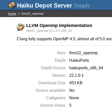
Simple
Home
llvm22_openmp
LLVM Openmp implementation
llvm22_openmp-22.1.0-1-x86_64
Clang fully supports OpenMP 4.5, almost all of 5.0 and
Nom
llvm22_openmp
Dépôt
HaikuPorts
Dépôt Source
haikuports_x86_64
Version
22.1.0-1
Download Size
453 KB
Source available
No
Catégories
None
Version Views
5