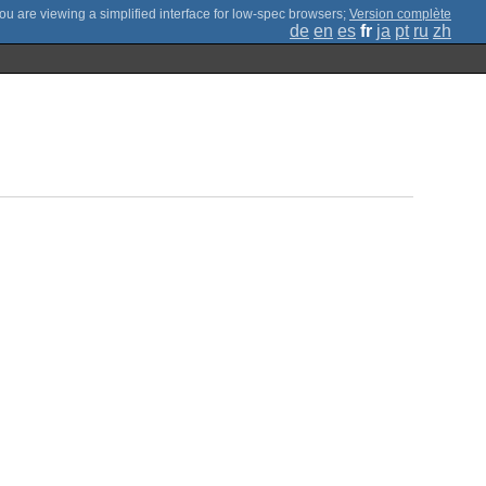
;
Version complète
de
en
es
fr
ja
pt
ru
zh