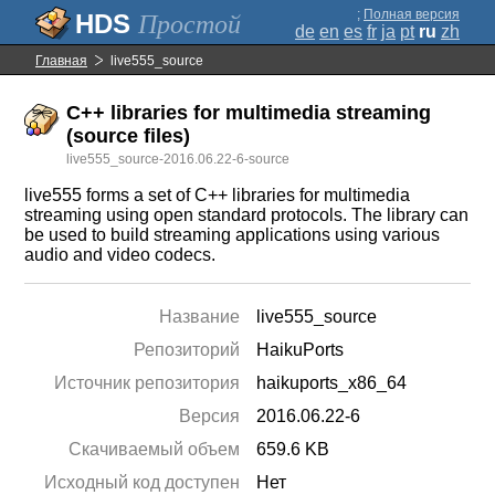
;
Полная версия
Простой
de
en
es
fr
ja
pt
ru
zh
Главная
live555_source
C++ libraries for multimedia streaming
(source files)
live555_source-2016.06.22-6-source
live555 forms a set of C++ libraries for multimedia
streaming using open standard protocols. The library can
be used to build streaming applications using various
audio and video codecs.
Название
live555_source
Репозиторий
HaikuPorts
Источник репозитория
haikuports_x86_64
Версия
2016.06.22-6
Скачиваемый объем
659.6 KB
Исходный код доступен
Нет