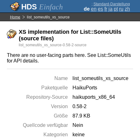
;
Standard-Darstellung
Einfach
de
en
es
fr
ja
pt
ru
zh
Home
list_someutils_xs_source
XS implementation for List::SomeUtils
(source files)
list_someutils_xs_source-0.58-2-source
There are no user-facing parts here. See List::SomeUtils
for API details.
Name
list_someutils_xs_source
Paketquelle
HaikuPorts
Repository-Source
haikuports_x86_64
Version
0.58-2
Größe
87.9 KB
Quellcode verfügbar
Nein
Kategorien
keine