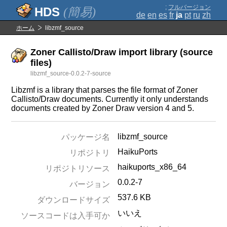
;
フルバージョン
(簡易)
de
en
es
fr
ja
pt
ru
zh
ホーム
libzmf_source
Zoner Callisto/Draw import library (source
files)
libzmf_source-0.0.2-7-source
Libzmf is a library that parses the file format of Zoner
Callisto/Draw documents. Currently it only understands
documents created by Zoner Draw version 4 and 5.
libzmf_source
パッケージ名
HaikuPorts
リポジトリ
haikuports_x86_64
リポジトリソース
0.0.2-7
バージョン
537.6 KB
ダウンロードサイズ
いいえ
ソースコードは入手可か