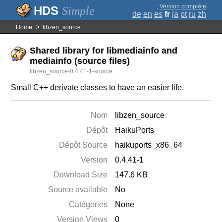
;
Version complète
Simple
de
en
es
fr
ja
pt
ru
zh
Home
libzen_source
Shared library for libmediainfo and
mediainfo (source files)
libzen_source-0.4.41-1-source
Small C++ derivate classes to have an easier life.
Nom
libzen_source
Dépôt
HaikuPorts
Dépôt Source
haikuports_x86_64
Version
0.4.41-1
Download Size
147.6 KB
Source available
No
Catégories
None
Version Views
0