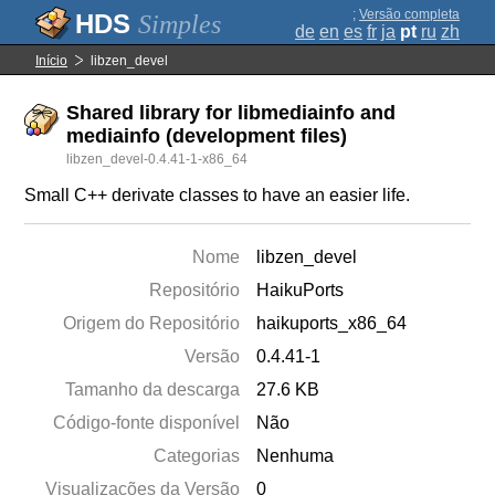
;
Versão completa
Simples
de
en
es
fr
ja
pt
ru
zh
Início
libzen_devel
Shared library for libmediainfo and
mediainfo (development files)
libzen_devel-0.4.41-1-x86_64
Small C++ derivate classes to have an easier life.
Nome
libzen_devel
Repositório
HaikuPorts
Origem do Repositório
haikuports_x86_64
Versão
0.4.41-1
Tamanho da descarga
27.6 KB
Código-fonte disponível
Não
Categorias
Nenhuma
Visualizações da Versão
0