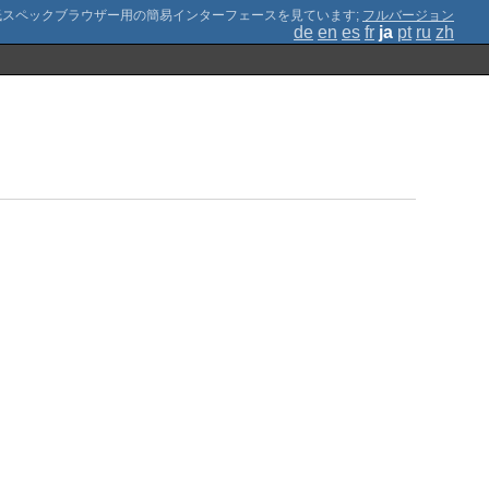
;
フルバージョン
de
en
es
fr
ja
pt
ru
zh