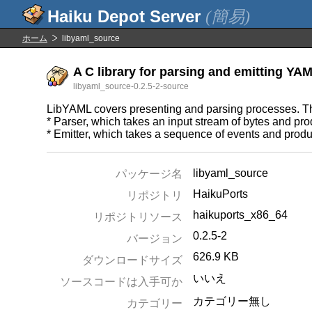
(簡易)
ホーム
libyaml_source
A C library for parsing and emitting YAM
libyaml_source-0.2.5-2-source
LibYAML covers presenting and parsing processes. Th
* Parser, which takes an input stream of bytes and pr
* Emitter, which takes a sequence of events and produ
libyaml_source
パッケージ名
HaikuPorts
リポジトリ
haikuports_x86_64
リポジトリソース
0.2.5-2
バージョン
626.9 KB
ダウンロードサイズ
いいえ
ソースコードは入手可か
カテゴリー無し
カテゴリー