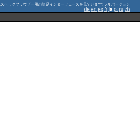
;
フルバージョン
de
en
es
fr
ja
pt
ru
zh