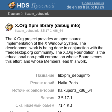
;
Полная версия
Простой
de
en
es
fr
ja
pt
ru
zh
Главная
libxpm_debuginfo
X.Org Xpm library (debug info)
libxpm_debuginfo-3.5.17-1-x86_64
The X.Org project provides an open source
implementation of the X Window System. The
development work is being done in conjunction with the
freedesktop.org community. The X.Org Foundation is the
educational non-profit corporation whose Board serves
this effort, and whose Members lead this work.
Название
libxpm_debuginfo
Репозиторий
HaikuPorts
Источник репозитория
haikuports_x86_64
Версия
3.5.17-1
Скачиваемый объем
71.4 KB