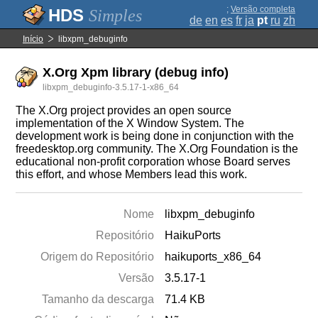
;
Versão completa
Simples
de
en
es
fr
ja
pt
ru
zh
Início
libxpm_debuginfo
X.Org Xpm library (debug info)
libxpm_debuginfo-3.5.17-1-x86_64
The X.Org project provides an open source
implementation of the X Window System. The
development work is being done in conjunction with the
freedesktop.org community. The X.Org Foundation is the
educational non-profit corporation whose Board serves
this effort, and whose Members lead this work.
Nome
libxpm_debuginfo
Repositório
HaikuPorts
Origem do Repositório
haikuports_x86_64
Versão
3.5.17-1
Tamanho da descarga
71.4 KB