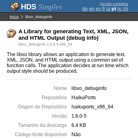
;
Versão completa
Simples
de
en
es
fr
ja
pt
ru
zh
Início
libxo_debuginfo
A Library for generating Text, XML, JSON,
and HTML Output (debug info)
libxo_debuginfo-1.6.0-5-x86_64
The libxo library allows an application to generate text,
XML, JSON, and HTML output using a common set of
function calls. The application decides at run time which
output style should be produced.
Nome
libxo_debuginfo
Repositório
HaikuPorts
Origem do Repositório
haikuports_x86_64
Versão
1.6.0-5
Tamanho da descarga
6.4 KB
Código-fonte disponível
Não