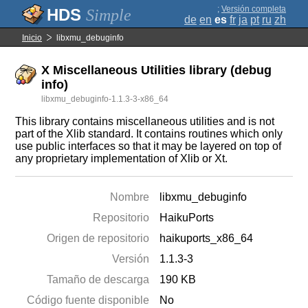
;
Versión completa
Simple
de
en
es
fr
ja
pt
ru
zh
Inicio
libxmu_debuginfo
X Miscellaneous Utilities library (debug
info)
libxmu_debuginfo-1.1.3-3-x86_64
This library contains miscellaneous utilities and is not
part of the Xlib standard. It contains routines which only
use public interfaces so that it may be layered on top of
any proprietary implementation of Xlib or Xt.
Nombre
libxmu_debuginfo
Repositorio
HaikuPorts
Origen de repositorio
haikuports_x86_64
Versión
1.1.3-3
Tamaño de descarga
190 KB
Código fuente disponible
No