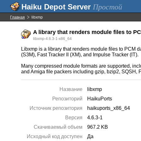
Простой
Главная
libxmp
A library that renders module files to P
libxmp-4.6.3-1-x86_64
Libxmp is a library that renders module files to PCM
(S3M), Fast Tracker II (XM), and Impulse Tracker (IT).
Many compressed module formats are supported, incl
and Amiga file packers including gzip, bzip2, SQSH, 
Название
libxmp
Репозиторий
HaikuPorts
Источник репозитория
haikuports_x86_64
Версия
4.6.3-1
Скачиваемый объем
967.2 KB
Исходный код доступен
Да