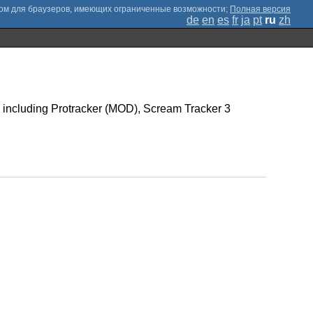
;
Полная версия
de
en
es
fr
ja
pt
ru
zh
s including Protracker (MOD), Scream Tracker 3