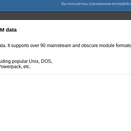
CM data
 data. It supports over 90 mainstream and obscure module format
uding popular Unix, DOS,
Powerpack, etc.