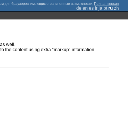
;
Полная версия
de
en
es
fr
ja
pt
ru
zh
as well.
to the content using extra "markup" information