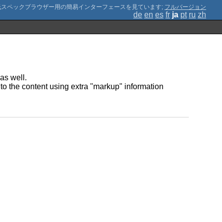
;
フルバージョン
de
en
es
fr
ja
pt
ru
zh
as well.
to the content using extra "markup" information