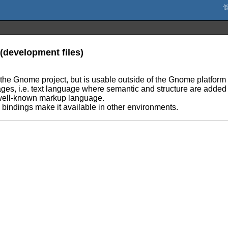
(development files)
 the Gnome project, but is usable outside of the Gnome platform 
es, i.e. text language where semantic and structure are added 
well-known markup language.
e bindings make it available in other environments.