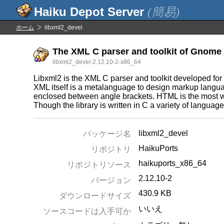
(簡易)
ホーム
libxml2_devel
The XML C parser and toolkit of Gnome 
libxml2_devel-2.12.10-2-x86_64
Libxml2 is the XML C parser and toolkit developed for
XML itself is a metalanguage to design markup languag
enclosed between angle brackets. HTML is the most 
Though the library is written in C a variety of languag
libxml2_devel
パッケージ名
HaikuPorts
リポジトリ
haikuports_x86_64
リポジトリソース
2.12.10-2
バージョン
430.9 KB
ダウンロードサイズ
いいえ
ソースコードは入手可か