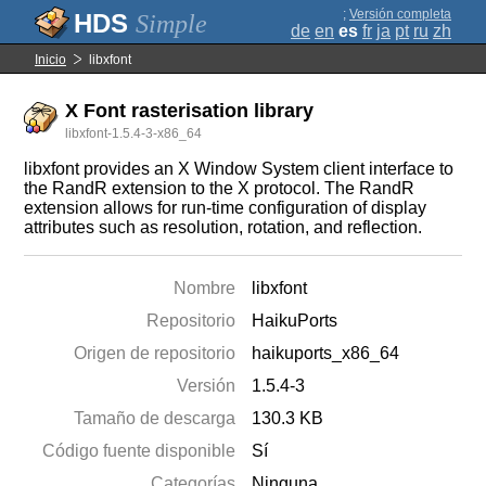
;
Versión completa
Simple
de
en
es
fr
ja
pt
ru
zh
Inicio
libxfont
X Font rasterisation library
libxfont-1.5.4-3-x86_64
libxfont provides an X Window System client interface to
the RandR extension to the X protocol. The RandR
extension allows for run-time configuration of display
attributes such as resolution, rotation, and reflection.
Nombre
libxfont
Repositorio
HaikuPorts
Origen de repositorio
haikuports_x86_64
Versión
1.5.4-3
Tamaño de descarga
130.3 KB
Código fuente disponible
Sí
Categorías
Ninguna